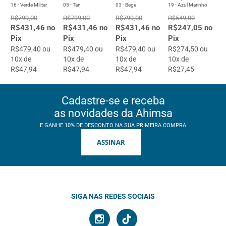
16 - Verde Militar
05 - Tan
03 - Bege
19 - Azul Marinho
R$799,00
R$799,00
R$799,00
R$549,00
R$431,46 no
R$431,46 no
R$431,46 no
R$247,05 no
Pix
Pix
Pix
Pix
R$479,40 ou
R$479,40 ou
R$479,40 ou
R$274,50 ou
10x de
10x de
10x de
10x de
R$47,94
R$47,94
R$47,94
R$27,45
Cadastre-se e receba
as novidades da Ahimsa
E GANHE 10% DE DESCONTO NA SUA PRIMEIRA COMPRA
ASSINAR
SIGA NAS REDES SOCIAIS