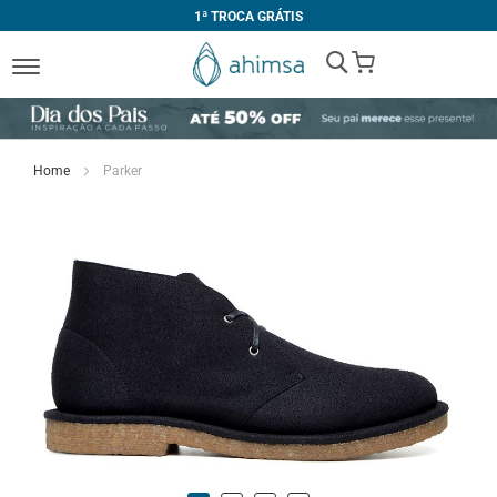
1ª TROCA GRÁTIS
My Cart
Home
Parker