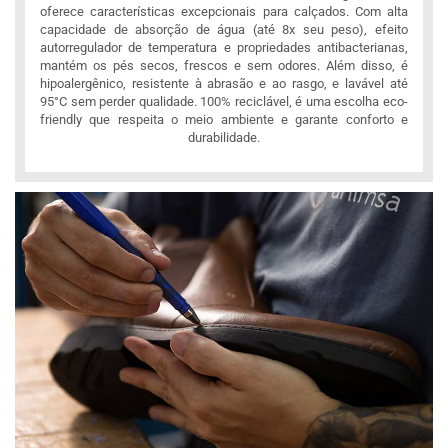
oferece características excepcionais para calçados. Com alta
capacidade de absorção de água (até 8x seu peso), efeito
autorregulador de temperatura e propriedades antibacterianas,
mantém os pés secos, frescos e sem odores. Além disso, é
hipoalergênico, resistente à abrasão e ao rasgo, e lavável até
95°C sem perder qualidade. 100% reciclável, é uma escolha eco-
friendly que respeita o meio ambiente e garante conforto e
durabilidade.