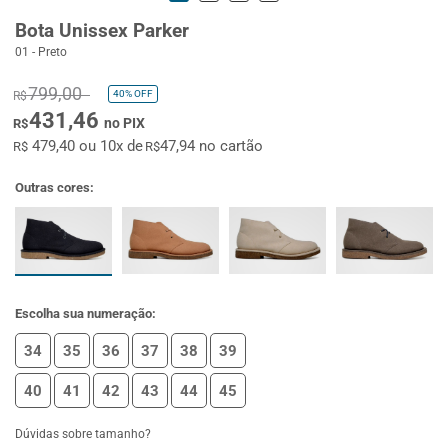
Bota Unissex Parker
01 - Preto
799,00
40%
OFF
R$
431,46
no PIX
R$
479,40 ou 10x de
47,94 no cartão
R$
R$
Outras cores:
Escolha sua numeração:
34
35
36
37
38
39
40
41
42
43
44
45
Dúvidas sobre tamanho?