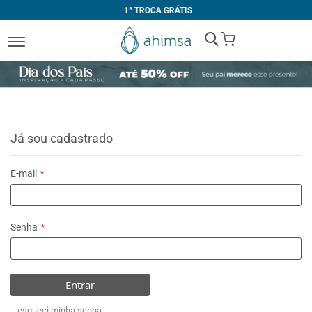
1ª TROCA GRÁTIS
My Cart
Já sou cadastrado
E-mail
Senha
Entrar
esqueci minha senha