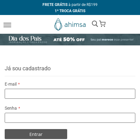
FRETE GRÁTIS
à partir de R$199
1ª TROCA GRÁTIS
ATÉ 10X
SEM JUROS
My Cart
+10% DE DESCONTO
no PIX
FABRICAÇÃO PRÓPRIA
Já sou cadastrado
E-mail
Senha
Entrar