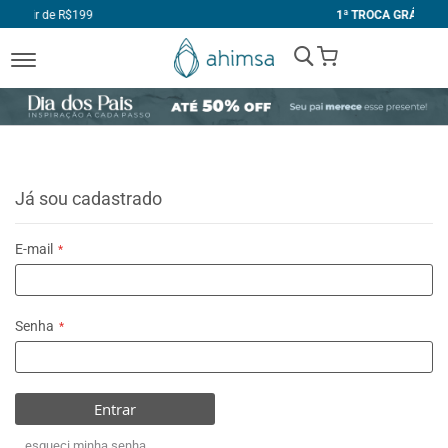
99
1ª TROCA GRÁTIS
My Cart
Já sou cadastrado
E-mail
Senha
Entrar
esqueci minha senha