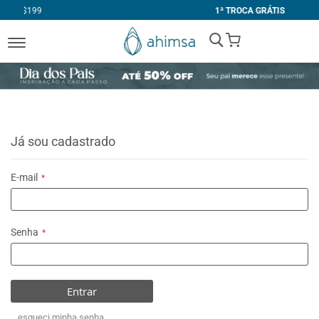
1ª TROCA GRÁTIS
My Cart
Já sou cadastrado
E-mail
Senha
Entrar
esqueci minha senha