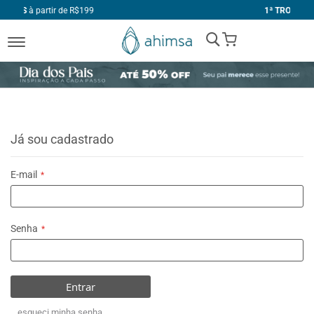
$199
1ª TROCA GRÁTIS
My Cart
Já sou cadastrado
E-mail
Senha
Entrar
esqueci minha senha