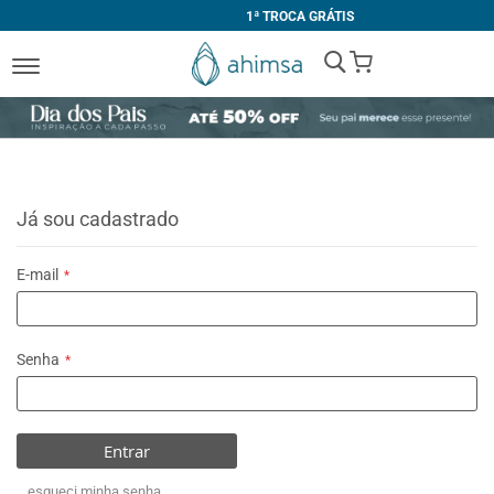
1ª TROCA GRÁTIS
My Cart
Já sou cadastrado
E-mail
Senha
Entrar
esqueci minha senha