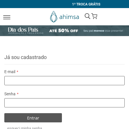
1ª TROCA GRÁTIS
My Cart
Já sou cadastrado
E-mail
Senha
Entrar
esqueci minha senha