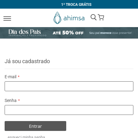
1ª TROCA GRÁTIS
My Cart
Já sou cadastrado
E-mail
Senha
Entrar
esqueci minha senha