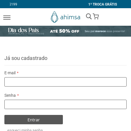
1ª TROCA GRÁTIS
My Cart
Já sou cadastrado
E-mail
Senha
Entrar
esqueci minha senha