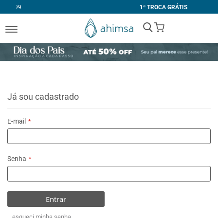
1ª TROCA GRÁTIS
My Cart
Já sou cadastrado
E-mail
Senha
Entrar
esqueci minha senha