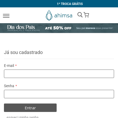
1ª TROCA GRÁTIS
My Cart
Já sou cadastrado
E-mail
Senha
Entrar
esqueci minha senha