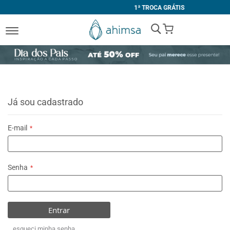
1ª TROCA GRÁTIS
My Cart
Já sou cadastrado
E-mail
Senha
Entrar
esqueci minha senha