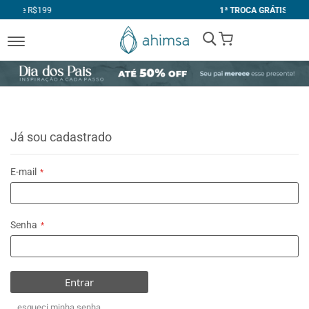
1ª TROCA GRÁTIS
My Cart
Já sou cadastrado
E-mail
Senha
Entrar
esqueci minha senha