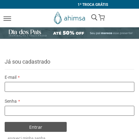
1ª TROCA GRÁTIS
My Cart
Já sou cadastrado
E-mail
Senha
Entrar
esqueci minha senha