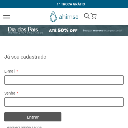
1ª TROCA GRÁTIS
My Cart
Já sou cadastrado
E-mail
Senha
Entrar
esqueci minha senha