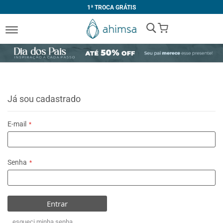
1ª TROCA GRÁTIS
My Cart
Já sou cadastrado
E-mail
Senha
Entrar
esqueci minha senha