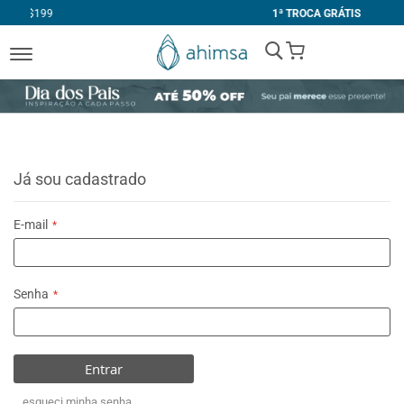
1ª TROCA GRÁTIS
My Cart
Já sou cadastrado
E-mail
Senha
Entrar
esqueci minha senha