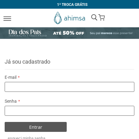
1ª TROCA GRÁTIS
My Cart
Já sou cadastrado
E-mail
Senha
Entrar
esqueci minha senha