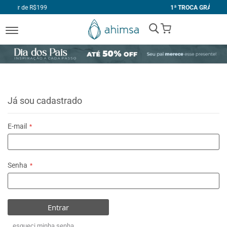
1ª TROCA GRÁTIS
My Cart
Já sou cadastrado
E-mail
Senha
Entrar
esqueci minha senha