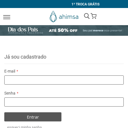
1ª TROCA GRÁTIS
My Cart
Já sou cadastrado
E-mail
Senha
Entrar
esqueci minha senha