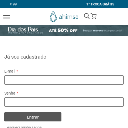
1ª TROCA GRÁTIS
My Cart
Já sou cadastrado
E-mail
Senha
Entrar
esqueci minha senha