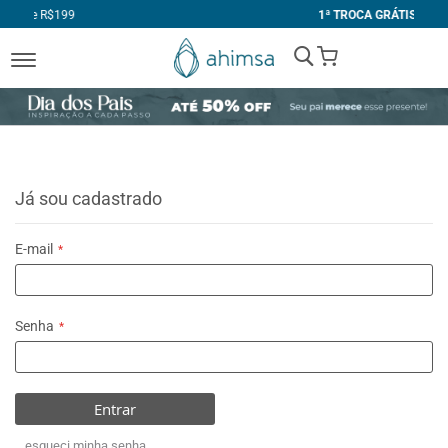
1ª TROCA GRÁTIS
My Cart
Já sou cadastrado
E-mail
Senha
Entrar
esqueci minha senha