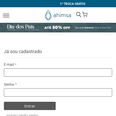
1ª TROCA GRÁTIS
My Cart
Já sou cadastrado
E-mail
Senha
Entrar
esqueci minha senha