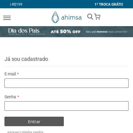
1ª TROCA GRÁTIS
My Cart
Já sou cadastrado
E-mail
Senha
Entrar
esqueci minha senha