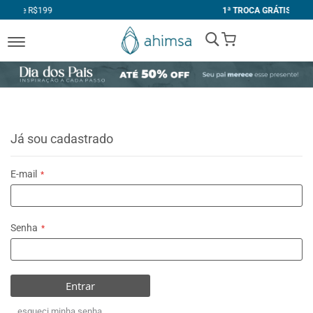
1ª TROCA GRÁTIS
My Cart
Já sou cadastrado
E-mail
Senha
Entrar
esqueci minha senha