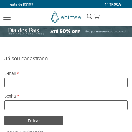
99
1ª TROCA GRÁTIS
My Cart
Já sou cadastrado
E-mail
Senha
Entrar
esqueci minha senha