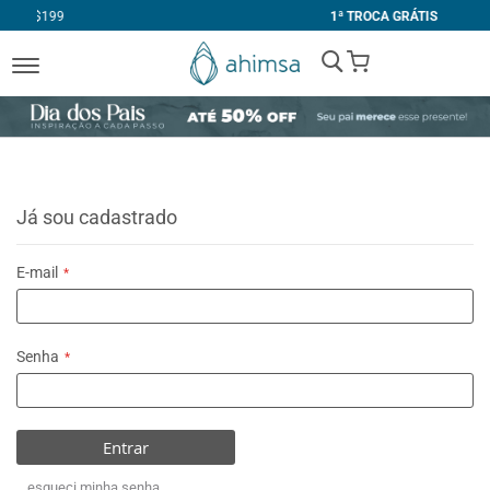
1ª TROCA GRÁTIS
My Cart
Já sou cadastrado
E-mail
Senha
Entrar
esqueci minha senha