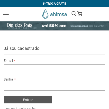
1ª TROCA GRÁTIS
My Cart
Já sou cadastrado
E-mail
Senha
Entrar
esqueci minha senha