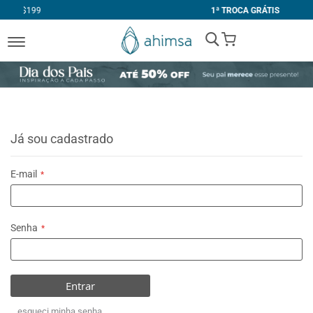
1ª TROCA GRÁTIS
My Cart
Já sou cadastrado
E-mail
Senha
Entrar
esqueci minha senha