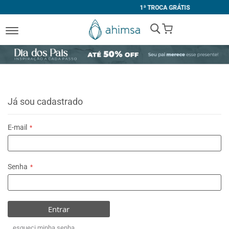
1ª TROCA GRÁTIS
My Cart
Já sou cadastrado
E-mail
Senha
Entrar
esqueci minha senha