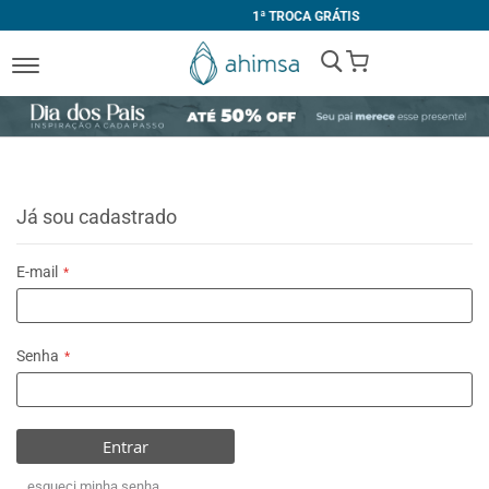
1ª TROCA GRÁTIS
My Cart
Já sou cadastrado
E-mail
Senha
Entrar
esqueci minha senha