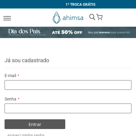
1ª TROCA GRÁTIS
My Cart
Já sou cadastrado
E-mail
Senha
Entrar
esqueci minha senha