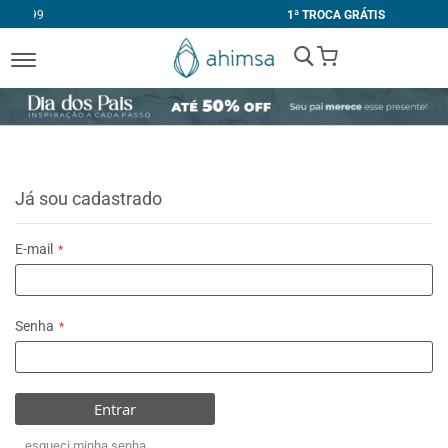
1ª TROCA GRÁTIS
My Cart
Já sou cadastrado
E-mail
Senha
Entrar
esqueci minha senha