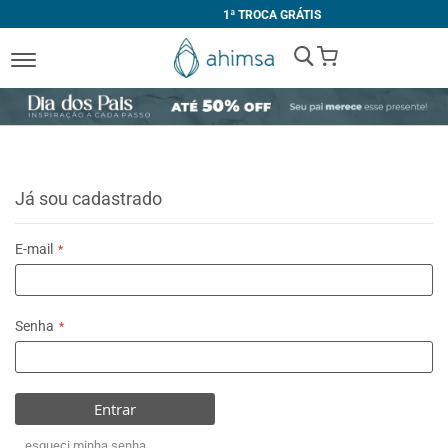
1ª TROCA GRÁTIS
My Cart
Já sou cadastrado
E-mail
Senha
Entrar
esqueci minha senha