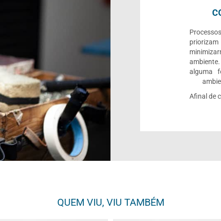
C
Processo
priorizam
minimiza
ambiente.
alguma f
ambien
Afinal de 
QUEM VIU, VIU TAMBÉM