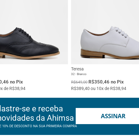
Teresa
32 - Branco
,46 no Pix
R$350,46 no Pix
R$649,00
x de R$38,94
R$389,40 ou 10x de R$38,94
astre-se e receba
ASSINAR
novidades da Ahimsa
E 10% DE DESCONTO NA SUA PRIMEIRA COMPRA