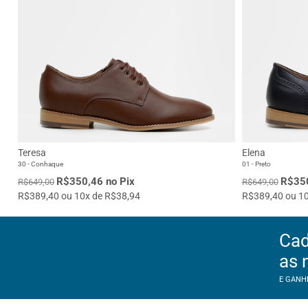
Teresa
Elena
30 - Conhaque
01 - Preto
R$350,46 no Pix
R$350
R$649,00
R$649,00
R$389,40 ou 10x de R$38,94
R$389,40 ou 10
Cad
as 
E GANH