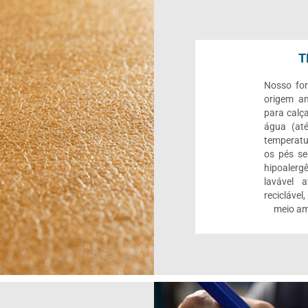
T
Nosso for
origem an
para calç
água (até
temperatu
os pés se
hipoalerg
lavável 
reciclável
meio am