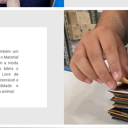
também um
 o Material
om a moda
 lidera o
 Livre de
tentável e
ilidade e
 animal.