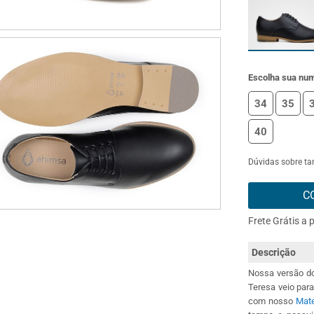
Escolha sua nu
34
35
40
Dúvidas sobre t
C
Frete Grátis a 
Descrição
Nossa versão do
Teresa veio para
com nosso
Mate