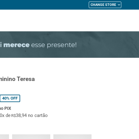
CHANGE STORE
My Cart
minino Teresa
40%
OFF
no PIX
10x de
38,94 no cartão
R$