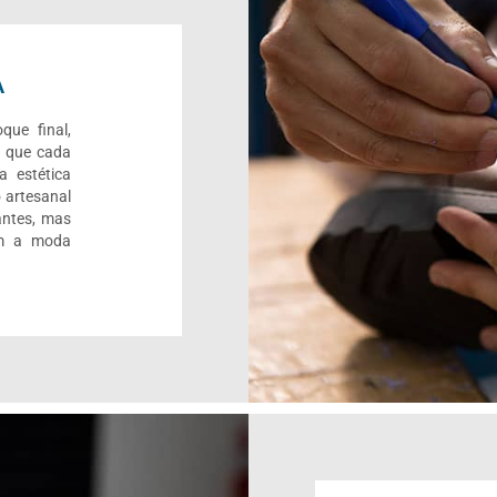
A
que final,
r que cada
a estética
 artesanal
antes, mas
om a moda