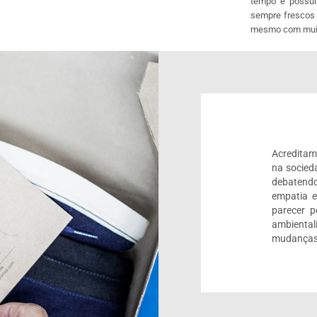
tempo e possui
sempre frescos e
mesmo com muita
Acreditam
na socied
debatendo
empatia 
parecer 
ambienta
mudanças