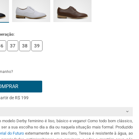
meração:
36
37
38
39
amanho?
OMPRAR
partir de R$ 199
 modelo Derby feminino é liso, básico e vegano! Como todo bom clássico,
 ser a sua escolha no dia a dia ou naquela situação mais formal. Produzido
rial do Futuro
externamente e em seu forro, Teresa é resistente à água, ao