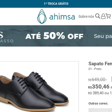
1ª TROCA GRÁTIS
Sobre nós
Sapato Fe
01 - Preto
649,00
R$
350,46
R$
389,40 ou 
R$
Outras cores: