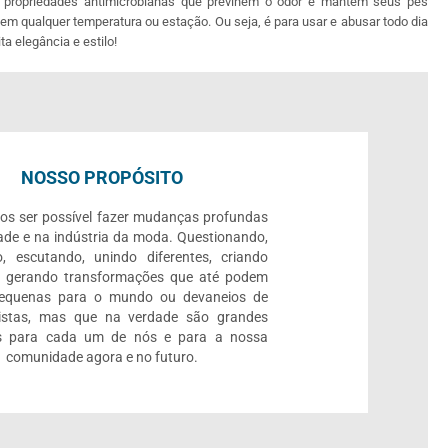
 propriedades antimicrobianas que previnem o odor e mantém seus pés
m qualquer temperatura ou estação. Ou seja, é para usar e abusar todo dia
 elegância e estilo!
NOSSO PROPÓSITO
os ser possível fazer mudanças profundas
ade e na indústria da moda. Questionando,
, escutando, unindo diferentes, criando
e gerando transformações que até podem
pequenas para o mundo ou devaneios de
listas, mas que na verdade são grandes
 para cada um de nós e para a nossa
comunidade agora e no futuro.