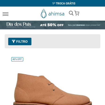
1ª TROCA GRÁTIS
My Cart
FILTRO
Cor
05 - Tan
Remover este Item
40%
OFF
Tamanho
45
Remover este Item
Limpar Tudo