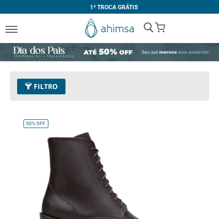
1ª TROCA GRÁTIS
My Cart
FILTRO
Cor
11 - Café
Remover este Item
50%
OFF
Tamanho
37
Remover este Item
Limpar Tudo
PREÇO
R$ 410,00
-
R$ 419,99
R$ 470,00
e acima