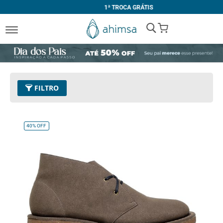
1ª TROCA GRÁTIS
My Cart
FILTRO
Cor
16 - Verde Militar
Remover este Item
40%
OFF
Tamanho
39
Remover este Item
Limpar Tudo