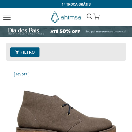
1ª TROCA GRÁTIS
My Cart
FILTRO
Cor
16 - Verde Militar
Remover este Item
40%
OFF
Tamanho
44
Remover este Item
Limpar Tudo