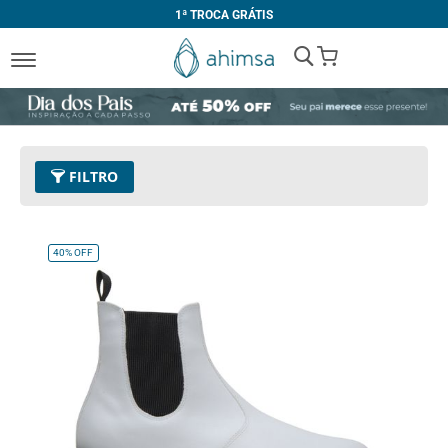
1ª TROCA GRÁTIS
My Cart
FILTRO
Cor
32 - Branco
Remover este Item
40%
OFF
Tamanho
41
Remover este Item
Limpar Tudo