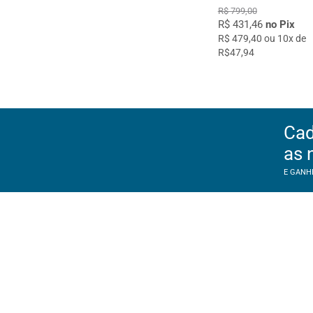
R$ 799,00
R$ 431,46
no Pix
R$ 479,40 ou 10x de
R$47,94
Cad
as 
E GANH