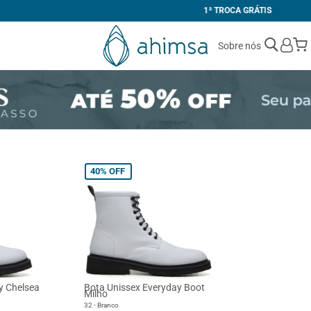
1ª TROCA GRÁTIS
Sobre nós
40%
OFF
y Chelsea
Bota Unissex Everyday Boot
Milho
32 - Branco