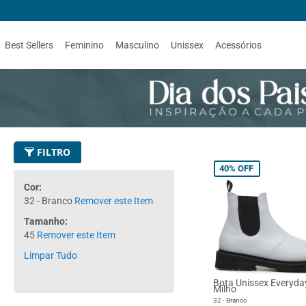
Best Sellers
Feminino
Masculino
Unissex
Acessórios
FILTRO
40%
OFF
Cor
32 - Branco
Remover este Item
Tamanho
45
Remover este Item
Limpar Tudo
Bota Unissex Everyda
Milho
32 - Branco