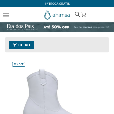
1ª TROCA GRÁTIS
My Cart
FILTRO
Cor
32 - Branco
Remover este Item
50%
OFF
Tamanho
34
Remover este Item
Limpar Tudo
PREÇO
R$ 300,00
-
R$ 399,99
R$ 400,00
e acima