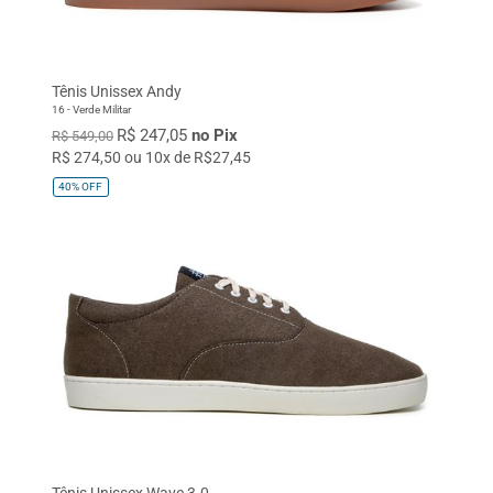
37
38
39
40
41
42
43
44
45
Único
Tênis Unissex Andy
16 - Verde Militar
R$ 247,05
no Pix
R$ 549,00
R$ 274,50 ou 10x de R$27,45
40%
OFF
Tênis Unissex Wave 3.0