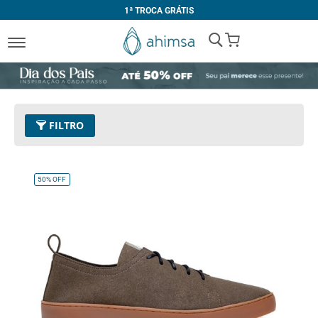
1ª TROCA GRÁTIS
My Cart
FILTRO
Cor
16 - Verde Militar
Remover este Item
50%
OFF
Limpar Tudo
PREÇO
R$ 200,00
-
R$ 299,99
R$ 400,00
e acima
TAMANHO
32
33
34
35
36