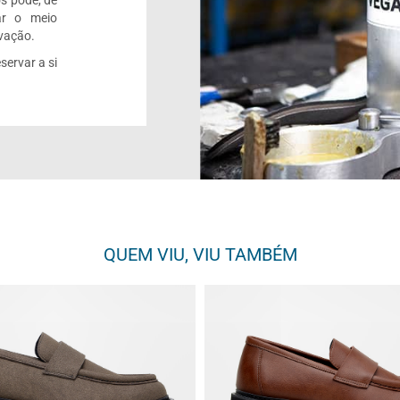
ar o meio
rvação.
servar a si
QUEM VIU, VIU TAMBÉM