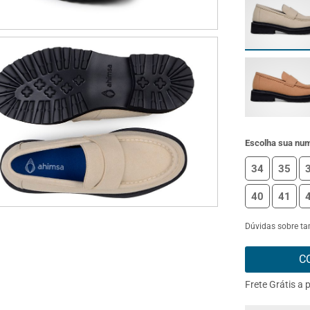
Escolha sua nu
34
35
40
41
Dúvidas sobre t
C
Frete Grátis a 