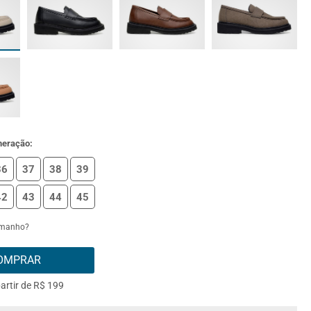
meração:
36
37
38
39
42
43
44
45
amanho?
OMPRAR
partir de R$ 199