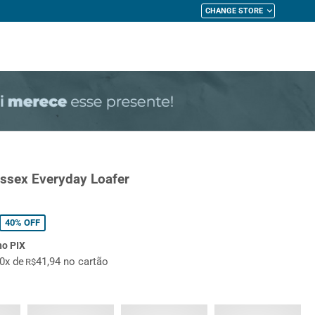
CHANGE STORE
My Cart
ssex Everyday Loafer
40%
OFF
no PIX
10x de
41,94 no cartão
R$