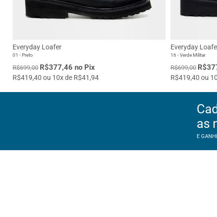
Everyday Loafer
Everyday Loafe
01 - Preto
16 - Verde Militar
R$377,46 no Pix
R$377
R$699,00
R$699,00
R$419,40 ou 10x de R$41,94
R$419,40 ou 10
Cad
as 
E GANH