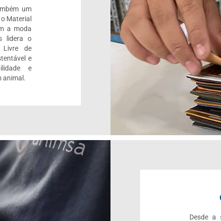
também um
 o Material
om a moda
 lidera o
 Livre de
tentável e
ilidade e
 animal.
Desde a s