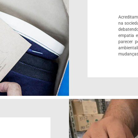
Acreditam
na socied
debatendo
empatia 
parecer 
ambienta
mudanças