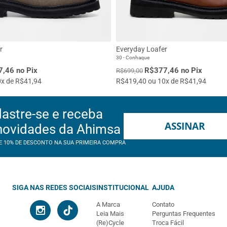
r
Everyday Loafer
30 - Conhaque
,46 no Pix
R$377,46 no Pix
R$699,00
x de R$41,94
R$419,40 ou 10x de R$41,94
astre-se e receba
ASSINAR
novidades da Ahimsa
E 10% DE DESCONTO NA SUA PRIMEIRA COMPRA
SIGA NAS REDES SOCIAIS
INSTITUCIONAL
AJUDA
A Marca
Contato
Leia Mais
Perguntas Frequentes
(Re)Cycle
Troca Fácil