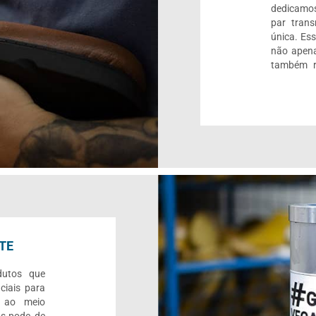
dedicamos
par trans
única. Es
não apena
também r
TE
dutos que
ciais para
o ao meio
s pode, de