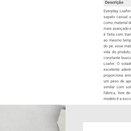
Descrição
Everyday Loafer
sapato casual 
como material d
mais avançado e
é feita com tra
ao mesmo tempo,
do pé, esse mat
vida do produto
constante busca
Loafer. O sol
excelente aderê
proporciona am
um peso de ape
similar com so
fábrica, livre 
modelo é a escol