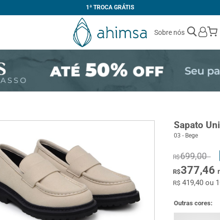
1ª TROCA GRÁTIS
Sobre nós
Sapato Uni
03 - Bege
699,00
R$
377,46
R$
419,40 ou 
R$
Outras cores: