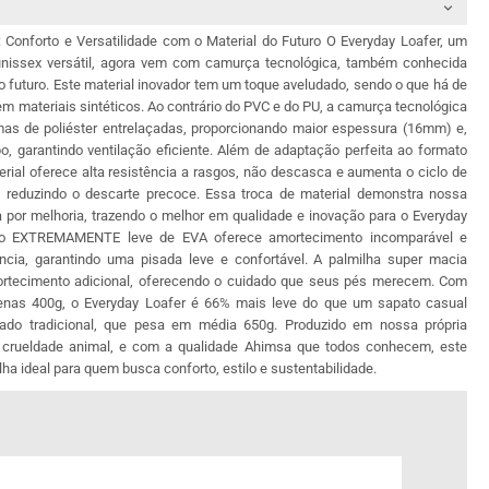
: Conforto e Versatilidade com o Material do Futuro O Everyday Loafer, um
unissex versátil, agora vem com camurça tecnológica, também conhecida
o futuro. Este material inovador tem um toque aveludado, sendo o que há de
m materiais sintéticos. Ao contrário do PVC e do PU, a camurça tecnológica
mas de poliéster entrelaçadas, proporcionando maior espessura (16mm) e,
 garantindo ventilação eficiente. Além de adaptação perfeita ao formato
erial oferece alta resistência a rasgos, não descasca e aumenta o ciclo de
, reduzindo o descarte precoce. Essa troca de material demonstra nossa
 por melhoria, trazendo o melhor em qualidade e inovação para o Everyday
ado EXTREMAMENTE leve de EVA oferece amortecimento incomparável e
ncia, garantindo uma pisada leve e confortável. A palmilha super macia
ortecimento adicional, oferecendo o cuidado que seus pés merecem. Com
nas 400g, o Everyday Loafer é 66% mais leve do que um sapato casual
lado tradicional, que pesa em média 650g. Produzido em nossa própria
de crueldade animal, e com a qualidade Ahimsa que todos conhecem, este
ha ideal para quem busca conforto, estilo e sustentabilidade.