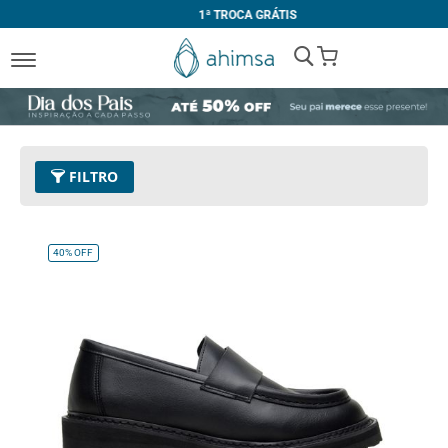
1ª TROCA GRÁTIS
My Cart
FILTRO
Cor
01 - Preto
Remover este Item
40%
OFF
Tamanho
42
Remover este Item
Limpar Tudo