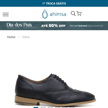
1ª TROCA GRÁTIS
My Cart
Home
Elena