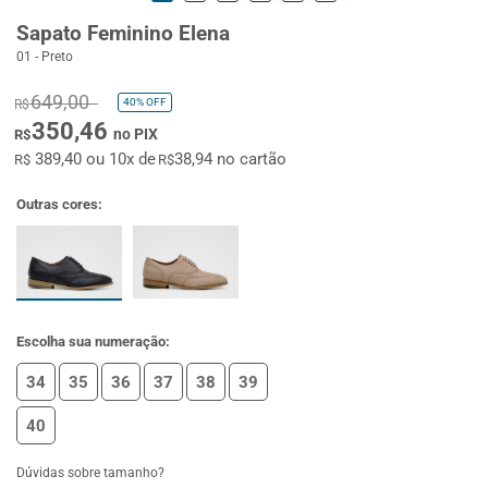
Sapato Feminino Elena
01 - Preto
649,00
40%
OFF
R$
350,46
no PIX
R$
389,40 ou 10x de
38,94 no cartão
R$
R$
Outras cores:
Escolha sua numeração:
34
35
36
37
38
39
40
Dúvidas sobre tamanho?