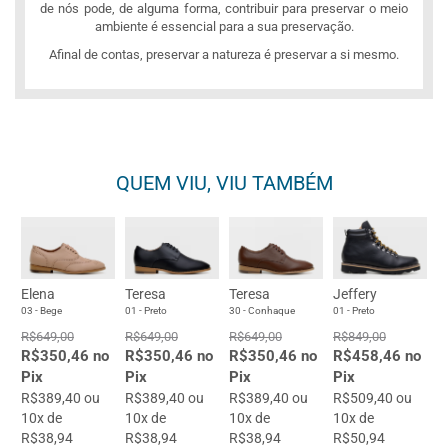
de nós pode, de alguma forma, contribuir para preservar o meio
ambiente é essencial para a sua preservação.
Afinal de contas, preservar a natureza é preservar a si mesmo.
QUEM VIU, VIU TAMBÉM
Elena
Teresa
Teresa
Jeffery
03 - Bege
01 - Preto
30 - Conhaque
01 - Preto
R$649,00
R$649,00
R$649,00
R$849,00
R$350,46 no
R$350,46 no
R$350,46 no
R$458,46 no
Pix
Pix
Pix
Pix
R$389,40 ou
R$389,40 ou
R$389,40 ou
R$509,40 ou
10x de
10x de
10x de
10x de
R$38,94
R$38,94
R$38,94
R$50,94