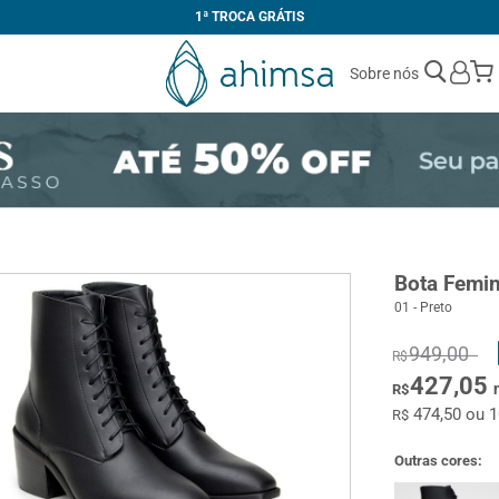
1ª TROCA GRÁTIS
Sobre nós
Bota Femi
01 - Preto
949,00
R$
427,05
R$
474,50 ou 
R$
Outras cores: