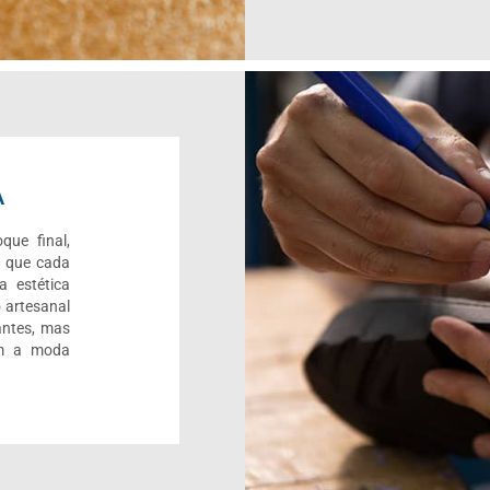
A
que final,
r que cada
a estética
 artesanal
antes, mas
om a moda