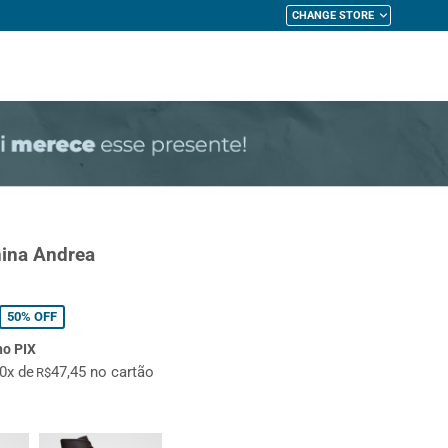
CHANGE STORE
My Cart
nina Andrea
50%
OFF
no PIX
10x de
47,45 no cartão
R$