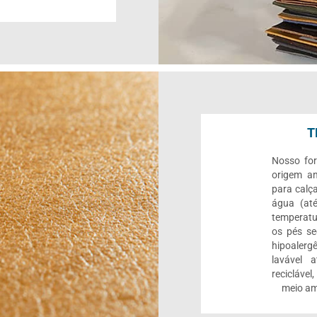
T
Nosso for
origem an
para calç
água (até
temperatu
os pés se
hipoalerg
lavável 
reciclável
meio am