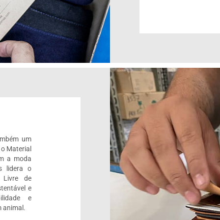
também um
 o Material
om a moda
 lidera o
 Livre de
tentável e
ilidade e
 animal.