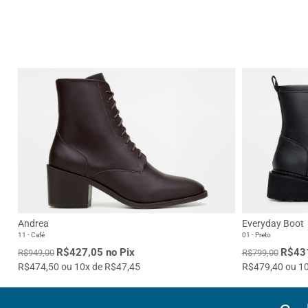
Andrea
Everyday Boot
11 - Café
01 - Preto
R$427,05 no Pix
R$431
R$949,00
R$799,00
R$474,50 ou 10x de R$47,45
R$479,40 ou 10