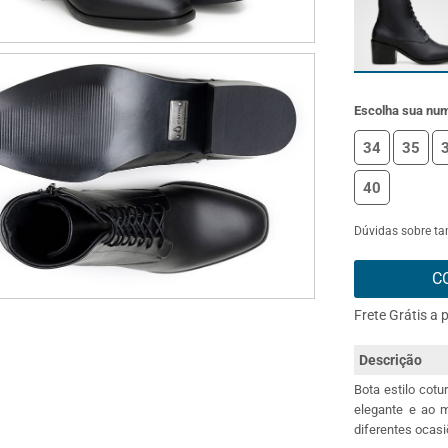
Escolha sua nu
34
35
40
Dúvidas sobre t
C
Frete Grátis a 
Descrição
Bota estilo cotu
elegante e ao 
diferentes ocasi