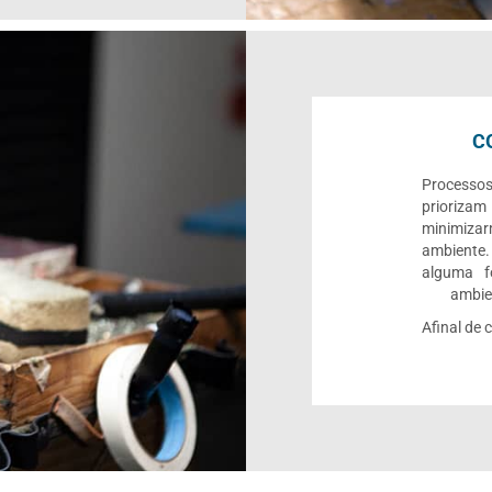
C
Processo
priorizam
minimiza
ambiente.
alguma f
ambien
Afinal de 