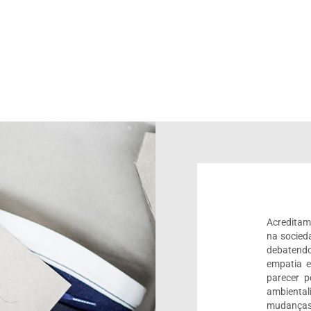
Acreditam
na socied
debatendo
empatia 
parecer 
ambienta
mudanças