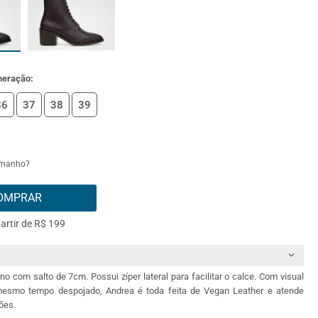
meração:
36
37
38
39
amanho?
OMPRAR
partir de R$ 199
rno com salto de 7cm. Possui zíper lateral para facilitar o calce. Com visual
mesmo tempo despojado, Andrea é toda feita de Vegan Leather e atende
ões.