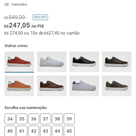
08 - Vermelho
549,00
50%
OFF
R$
247,05
no PIX
R$
274,50 ou 10x de
27,45 no cartão
R$
R$
Outras cores:
Escolha sua numeração:
34
35
36
37
38
39
40
41
42
43
44
45