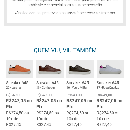
ambiente é essencial para a sua preservação.
Afinal de contas, preservar a natureza é preservar a si mesmo.
QUEM VIU, VIU TAMBÉM
Sneaker 645
Sneaker 645
Sneaker 645
Sneaker 645
26 - Laranja
30 - Conhaque
16 - Verde Militar
37 - Rosa Quartzo
R$549,00
R$549,00
R$549,00
R$549,00
R$247,05 no
R$247,05 no
R$247,05 no
R$247,05 no
Pix
Pix
Pix
Pix
R$274,50 ou
R$274,50 ou
R$274,50 ou
R$274,50 ou
10x de
10x de
10x de
10x de
R$27,45
R$27,45
R$27,45
R$27,45