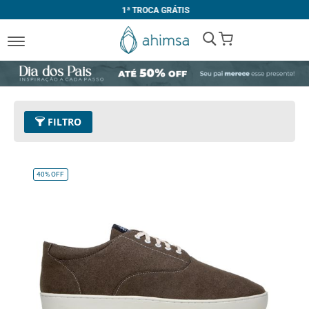
1ª TROCA GRÁTIS
My Cart
FILTRO
Cor
16 - Verde Militar
Remover este Item
40%
OFF
Tamanho
38
Remover este Item
Limpar Tudo
PREÇO
R$ 270,00
-
R$ 279,99
R$ 290,00
e acima