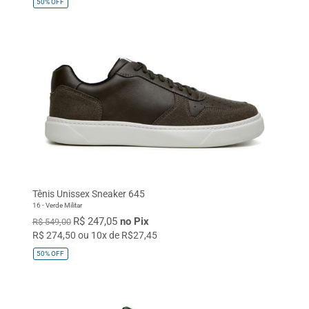
50%
OFF
Tênis Unissex Sneaker 645
16 - Verde Militar
R$ 247,05
no Pix
R$ 549,00
R$ 274,50 ou 10x de R$27,45
50%
OFF